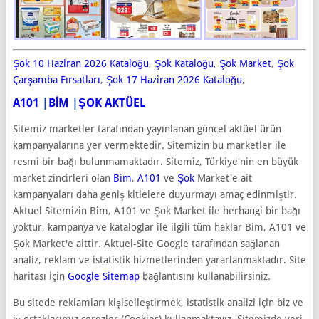
Şok 10 Haziran 2026 Kataloğu
,
Şok Kataloğu
,
Şok Market
,
Şok
Çarşamba Fırsatları
,
Şok 17 Haziran 2026 Kataloğu
,
A101
|
BİM
|
ŞOK AKTÜEL
Sitemiz marketler tarafından yayınlanan güncel aktüel ürün
kampanyalarına yer vermektedir. Sitemizin bu marketler ile
resmi bir bağı bulunmamaktadır. Sitemiz, Türkiye'nin en büyük
market zincirleri olan
Bim
,
A101
ve
Şok
Market'e ait
kampanyaları daha geniş kitlelere duyurmayı amaç edinmiştir.
Aktuel Sitemizin Bim, A101 ve Şok Market ile herhangi bir bağı
yoktur, kampanya ve kataloglar ile ilgili tüm haklar Bim, A101 ve
Şok Market'e aittir. Aktuel-Site Google tarafından sağlanan
analiz, reklam ve istatistik hizmetlerinden yararlanmaktadır. Site
haritası için
Google Sitemap
bağlantısını kullanabilirsiniz.
Bu sitede reklamları kişiselleştirmek, istatistik analizi için biz ve
iş ortaklarımız çerezler (Cookies) kullanmaktayız. Sitemizde veri