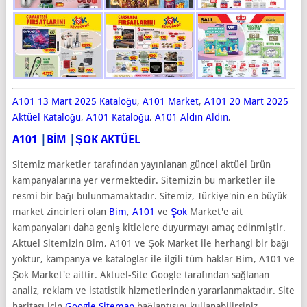
A101 13 Mart 2025 Kataloğu
,
A101 Market
,
A101 20 Mart 2025
Aktüel Kataloğu
,
A101 Kataloğu
,
A101 Aldın Aldın
,
A101
|
BİM
|
ŞOK AKTÜEL
Sitemiz marketler tarafından yayınlanan güncel aktüel ürün
kampanyalarına yer vermektedir. Sitemizin bu marketler ile
resmi bir bağı bulunmamaktadır. Sitemiz, Türkiye'nin en büyük
market zincirleri olan
Bim
,
A101
ve
Şok
Market'e ait
kampanyaları daha geniş kitlelere duyurmayı amaç edinmiştir.
Aktuel Sitemizin Bim, A101 ve Şok Market ile herhangi bir bağı
yoktur, kampanya ve kataloglar ile ilgili tüm haklar Bim, A101 ve
Şok Market'e aittir. Aktuel-Site Google tarafından sağlanan
analiz, reklam ve istatistik hizmetlerinden yararlanmaktadır. Site
haritası için
Google Sitemap
bağlantısını kullanabilirsiniz.