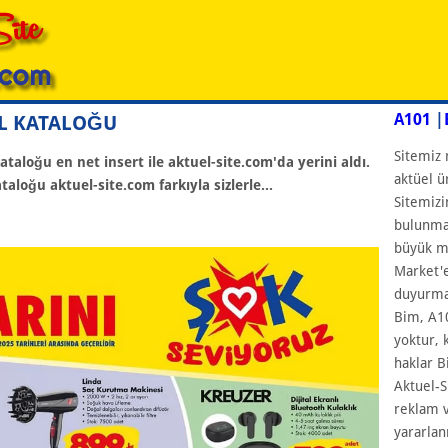
A101
|
EL KATALOĞU
Sitemiz 
aloğu en net insert ile aktuel-site.com'da yerini aldı.
aktüel ü
taloğu aktuel-site.com farkıyla sizlerle...
Sitemizi
bulunmam
büyük ma
Market'e
duyurmay
Bim, A10
yoktur, 
haklar B
Aktuel-S
reklam v
yararlan