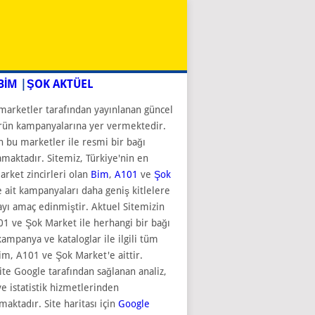
BİM
|
ŞOK AKTÜEL
marketler tarafından yayınlanan güncel
rün kampanyalarına yer vermektedir.
n bu marketler ile resmi bir bağı
aktadır. Sitemiz, Türkiye'nin en
rket zincirleri olan
Bim
,
A101
ve
Şok
 ait kampanyaları daha geniş kitlelere
ı amaç edinmiştir. Aktuel Sitemizin
1 ve Şok Market ile herhangi bir bağı
kampanya ve kataloglar ile ilgili tüm
im, A101 ve Şok Market'e aittir.
ite Google tarafından sağlanan analiz,
e istatistik hizmetlerinden
maktadır. Site haritası için
Google