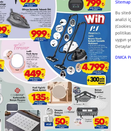
Sitemap
Bu sited
analizi i
(Cookies
politika
uygun ş
Detaylar
DMCA Pr