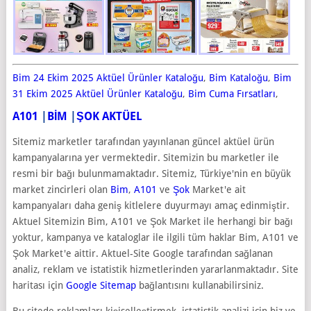
Bim 24 Ekim 2025 Aktüel Ürünler Kataloğu
,
Bim Kataloğu
,
Bim
31 Ekim 2025 Aktüel Ürünler Kataloğu
,
Bim Cuma Fırsatları
,
A101
|
BİM
|
ŞOK AKTÜEL
Sitemiz marketler tarafından yayınlanan güncel aktüel ürün
kampanyalarına yer vermektedir. Sitemizin bu marketler ile
resmi bir bağı bulunmamaktadır. Sitemiz, Türkiye'nin en büyük
market zincirleri olan
Bim
,
A101
ve
Şok
Market'e ait
kampanyaları daha geniş kitlelere duyurmayı amaç edinmiştir.
Aktuel Sitemizin Bim, A101 ve Şok Market ile herhangi bir bağı
yoktur, kampanya ve kataloglar ile ilgili tüm haklar Bim, A101 ve
Şok Market'e aittir. Aktuel-Site Google tarafından sağlanan
analiz, reklam ve istatistik hizmetlerinden yararlanmaktadır. Site
haritası için
Google Sitemap
bağlantısını kullanabilirsiniz.
Bu sitede reklamları kişiselleştirmek, istatistik analizi için biz ve