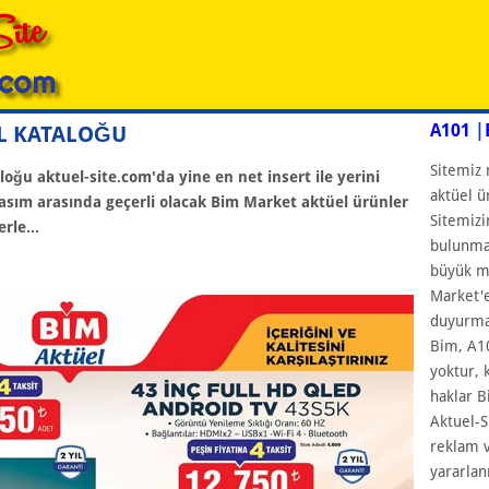
A101
|
EL KATALOĞU
Sitemiz 
ğu aktuel-site.com'da yine en net insert ile yerini
aktüel ü
Kasım arasında geçerli olacak Bim Market aktüel ürünler
Sitemizi
rle...
bulunmam
büyük ma
Market'e
duyurmay
Bim, A10
yoktur, 
haklar B
Aktuel-S
reklam v
yararlan