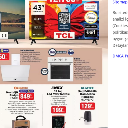
Sitemap
Bu sited
analizi i
(Cookies
politika
uygun ş
Detaylar
DMCA Pr