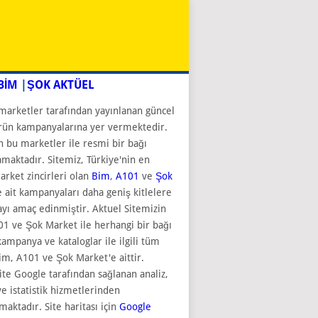
BİM
|
ŞOK AKTÜEL
marketler tarafından yayınlanan güncel
rün kampanyalarına yer vermektedir.
n bu marketler ile resmi bir bağı
aktadır. Sitemiz, Türkiye'nin en
rket zincirleri olan
Bim
,
A101
ve
Şok
 ait kampanyaları daha geniş kitlelere
ı amaç edinmiştir. Aktuel Sitemizin
1 ve Şok Market ile herhangi bir bağı
kampanya ve kataloglar ile ilgili tüm
im, A101 ve Şok Market'e aittir.
ite Google tarafından sağlanan analiz,
e istatistik hizmetlerinden
maktadır. Site haritası için
Google