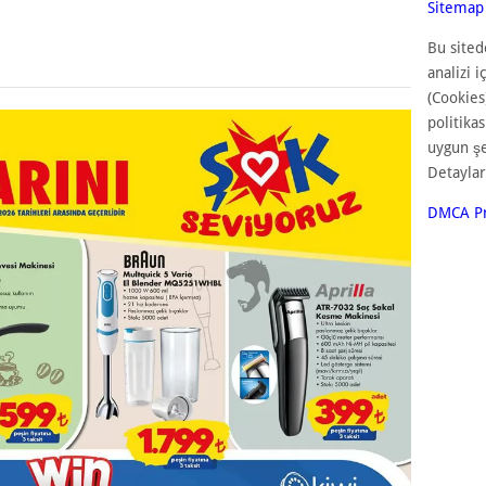
Sitemap
Bu sited
analizi i
(Cookies
politika
uygun ş
Detaylar
DMCA Pr