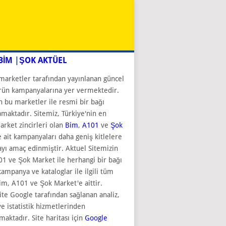
BİM
|
ŞOK AKTÜEL
marketler tarafından yayınlanan güncel
rün kampanyalarına yer vermektedir.
n bu marketler ile resmi bir bağı
aktadır. Sitemiz, Türkiye'nin en
rket zincirleri olan
Bim
,
A101
ve
Şok
 ait kampanyaları daha geniş kitlelere
ı amaç edinmiştir. Aktuel Sitemizin
1 ve Şok Market ile herhangi bir bağı
kampanya ve kataloglar ile ilgili tüm
im, A101 ve Şok Market'e aittir.
ite Google tarafından sağlanan analiz,
e istatistik hizmetlerinden
maktadır. Site haritası için
Google