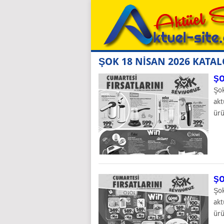
ŞOK 18 NİSAN 2026 KATA
ŞO
Şok
akt
ürü
ŞO
Şok
akt
ürü