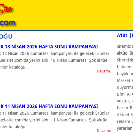
A101
|
LOĞU
K 18 NISAN 2026 HAFTA SONU KAMPANYASI
Sitemiz 
aktüel ü
 18 Nisan 2026 Cumartesi kampanyası ile gelecek ürünler
Sitemizi
uel-site.com'da yerini aldı. 18 Nisan Cumartesi Şok aktüel
bulunmam
nler kataloğu...
Devamı...
büyük ma
Market'e
duyurmay
Bim, A10
yoktur, 
K 11 NISAN 2026 HAFTA SONU KAMPANYASI
haklar B
 11 Nisan 2026 Cumartesi kampanyası ile gelecek ürünler
Aktuel-S
uel-site.com'da yerini aldı. 11 Nisan Cumartesi Şok aktüel
reklam v
nler kataloğu...
yararlan
Devamı...