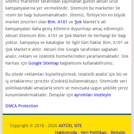
Sitemiz marketler tarafından yayınlanan güncel aktüel ürün
kampanyalarına yer vermektedir. Sitemizin bu marketler ile
resmi bir bağı bulunmamaktadır. Sitemiz, Türkiye'nin en büyük
market zincirleri olan
Bim
,
A101
ve
Şok
Market'e ait
kampanyaları daha geniş kitlelere duyurmayı amaç edinmiştir.
Aktuel Sitemizin Bim, A101 ve Şok Market ile herhangi bir bağı
yoktur, kampanya ve kataloglar ile ilgili tüm haklar Bim, A101 ve
Şok Market'e aittir. Aktuel-Site Google tarafından sağlanan
analiz, reklam ve istatistik hizmetlerinden yararlanmaktadır. Site
haritası için
Google Sitemap
bağlantısını kullanabilirsiniz.
Bu sitede reklamları kişiselleştirmek, istatistik analizi için biz ve
iş ortaklarımız çerezler (Cookies) kullanmaktayız. Sitemizde veri
politikasındaki amaçlarla sınırlı ve mevzuata uygun şekilde çerez
konumlandırmaktadır. Detaylar için
ayrıntıları inceleyin
DMCA Protection
Copyright © 2018 - 2026
AKTÜEL SİTE
.
Hakkımızda
-
Veri Politikası
-
İletişim