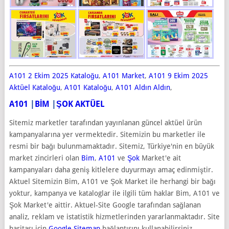
A101 2 Ekim 2025 Kataloğu
,
A101 Market
,
A101 9 Ekim 2025
Aktüel Kataloğu
,
A101 Kataloğu
,
A101 Aldın Aldın
,
A101
|
BİM
|
ŞOK AKTÜEL
Sitemiz marketler tarafından yayınlanan güncel aktüel ürün
kampanyalarına yer vermektedir. Sitemizin bu marketler ile
resmi bir bağı bulunmamaktadır. Sitemiz, Türkiye'nin en büyük
market zincirleri olan
Bim
,
A101
ve
Şok
Market'e ait
kampanyaları daha geniş kitlelere duyurmayı amaç edinmiştir.
Aktuel Sitemizin Bim, A101 ve Şok Market ile herhangi bir bağı
yoktur, kampanya ve kataloglar ile ilgili tüm haklar Bim, A101 ve
Şok Market'e aittir. Aktuel-Site Google tarafından sağlanan
analiz, reklam ve istatistik hizmetlerinden yararlanmaktadır. Site
haritası için
Google Sitemap
bağlantısını kullanabilirsiniz.