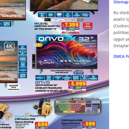
Sitemap
Bu sited
analizi i
(Cookies
politika
uygun ş
Detaylar
DMCA Pr