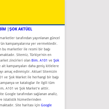
BİM
|
ŞOK AKTÜEL
marketler tarafından yayınlanan güncel
rün kampanyalarına yer vermektedir.
n bu marketler ile resmi bir bağı
aktadır. Sitemiz, Türkiye'nin en
rket zincirleri olan
Bim
,
A101
ve
Şok
 ait kampanyaları daha geniş kitlelere
ı amaç edinmiştir. Aktuel Sitemizin
1 ve Şok Market ile herhangi bir bağı
kampanya ve kataloglar ile ilgili tüm
im, A101 ve Şok Market'e aittir.
ite Google tarafından sağlanan analiz,
e istatistik hizmetlerinden
maktadır. Site haritası için
Google