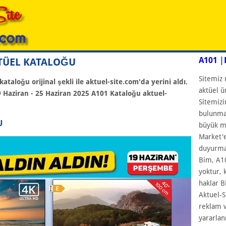
A101
|
KTÜEL KATALOĞU
Sitemiz 
ataloğu orijinal şekli ile aktuel-site.com'da yerini aldı.
aktüel ü
9 Haziran - 25 Haziran 2025 A101 Kataloğu aktuel-
Sitemizi
bulunmam
U
büyük ma
Market'e
duyurmay
Bim, A10
yoktur, 
haklar B
Aktuel-S
reklam v
yararlan