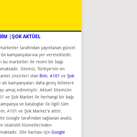
BİM
|
ŞOK AKTÜEL
marketler tarafından yayınlanan güncel
rün kampanyalarına yer vermektedir.
n bu marketler ile resmi bir bağı
aktadır. Sitemiz, Türkiye'nin en
rket zincirleri olan
Bim
,
A101
ve
Şok
 ait kampanyaları daha geniş kitlelere
ı amaç edinmiştir. Aktuel Sitemizin
1 ve Şok Market ile herhangi bir bağı
kampanya ve kataloglar ile ilgili tüm
im, A101 ve Şok Market'e aittir.
ite Google tarafından sağlanan analiz,
e istatistik hizmetlerinden
maktadır. Site haritası için
Google