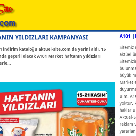
A101
|
TANIN YILDIZLARI KAMPANYASI
Sitemiz 
ı indirim kataloğu aktuel-site.com'da yerini aldı. 15
aktüel ü
nda geçerli olacak A101 Market haftanın yıldızları
Sitemizi
rle...
bulunmam
büyük ma
Market'e
duyurmay
Bim, A10
yoktur, 
haklar B
Aktuel-S
reklam v
yararlan