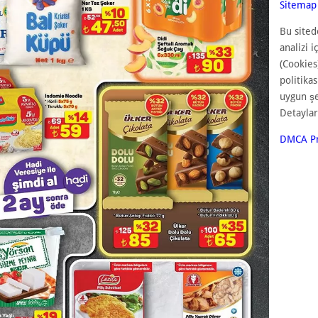
Sitemap
Bu sited
analizi i
(Cookies
politika
uygun ş
Detaylar
DMCA Pr